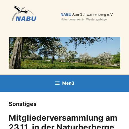
Zum
Inhalt
springen
Menü
Sonstiges
Mitgliederversammlung am
23.11. in der Naturherberge