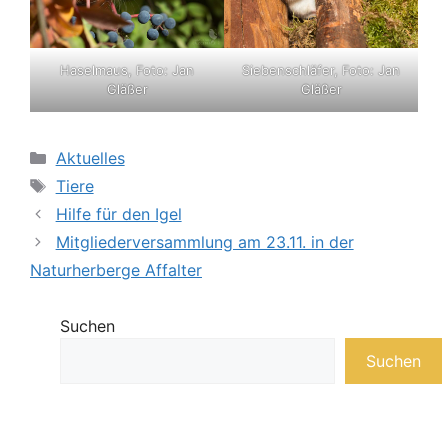
Haselmaus, Foto: Jan
Siebenschläfer, Foto: Jan
Gläßer
Gläßer
Kategorien
Aktuelles
Schlagwörter
Tiere
Hilfe für den Igel
Mitgliederversammlung am 23.11. in der
Naturherberge Affalter
Suchen
Suchen