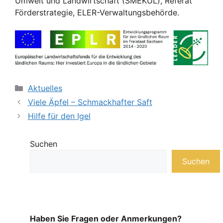
Umwelt und Landwirtschaft (SMEKUL), Referat
Förderstrategie, ELER-Verwaltungsbehörde.
Kategorien
Aktuelles
Viele Äpfel – Schmackhafter Saft
Hilfe für den Igel
Suchen
Suchen
Haben Sie Fragen oder Anmerkungen?