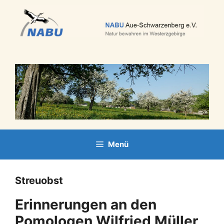
Zum
Inhalt
springen
Menü
Streuobst
Erinnerungen an den
Pomologen Wilfried Müller