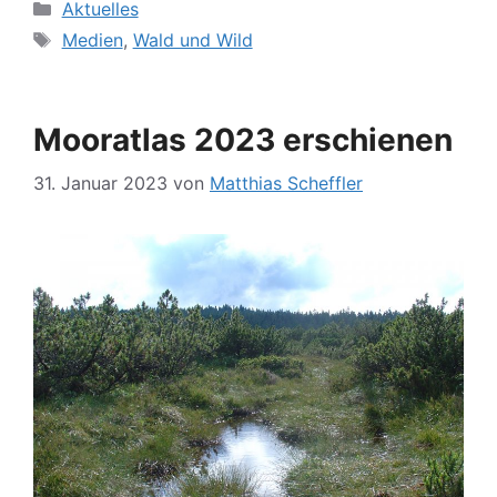
Kategorien
Aktuelles
Schlagwörter
Medien
,
Wald und Wild
Mooratlas 2023 erschienen
31. Januar 2023
von
Matthias Scheffler