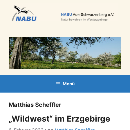
Zum
Inhalt
springen
Menü
Matthias Scheffler
„Wildwest“ im Erzgebirge