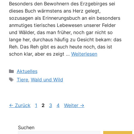
Besonders den Bewohnern des Erzgebirges sei
dieses Buch wärmstens ans Herz gelegt,
sozusagen als Erinnerungsbuch an ein besonders
anmutiges tierisches Lebewesen unserer Felder
und Wälder, das man früher, noch gar nicht so
lange her, durchaus häufig zu Gesicht bekam: das
Reh. Das Reh gibt es auch heute noch, das ist
schon klar, aber es zeigt …
Weiterlesen
Kategorien
Aktuelles
Schlagwörter
Tiere
,
Wald und Wild
Seite
Seite
Seite
Seite
←
Zurück
1
2
3
4
Weiter
→
Suchen