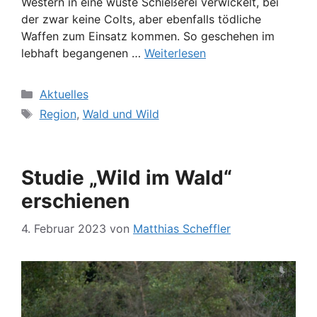
Western in eine wüste Schießerei verwickelt, bei
der zwar keine Colts, aber ebenfalls tödliche
Waffen zum Einsatz kommen. So geschehen im
lebhaft begangenen …
Weiterlesen
Kategorien
Aktuelles
Schlagwörter
Region
,
Wald und Wild
Studie „Wild im Wald“
erschienen
4. Februar 2023
von
Matthias Scheffler