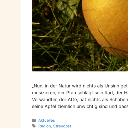
„Nun, in der Natur wird nichts als Unsinn ge
musizieren, der Pfau schlägt sein Rad, der 
Verwandter, der Affe, hat nichts als Schab
seine Äpfel ziemlich unwichtig sind und da
Kategorien
Aktuelles
Schlagwörter
Region
,
Streuobst