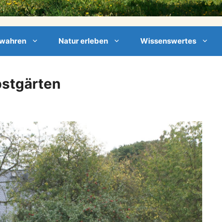
ewahren
Natur erleben
Wissenswertes
stgärten