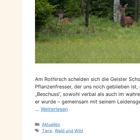
Am Rothirsch scheiden sich die Geister Scho
Pflanzenfresser, der uns noch geblieben ist
„Beschuss“, sowohl verbal als auch im wahren
er wurde – gemeinsam mit seinem Leidensge
…
Weiterlesen
Kategorien
Aktuelles
Schlagwörter
Tiere
,
Wald und Wild